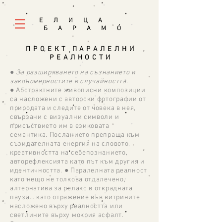
E Л И Ц А
Б А Р А М
Ó
ПРОЕКТ ПАРАЛЕЛНИ
РЕАЛНОСТИ
●
За разширяването на съзнанието и
закономерностите в случайността.
●
Абстрактните живописни композиции
са насложени с авторски фотографии от
природата и следите от човека в нея,
свързани с визуални символи и
присъствието им в езиковата
семантика. Посланието препраща към
съзидателната енергия на словото,
креативността на себепознанието,
авторефлексията като път към другия и
идентичността.
●
Паралелната реалност
като нещо не толкова отдалечено,
алтернатива за релакс в открадната
пауза… като отражение във витрините
насложено върху реалността или
светлините върху мокрия асфалт.