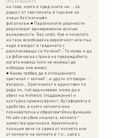
Осъзнаването
на това, което е пред очите ни … за
радост от светлината и търсене на
знаци без излишен
фатализъм.
●
Паралелните реалности
реализират едновременно всички
възможности. Без undo. Кое е началото
на тази всеобхватна вероятност или пък
къде е входът в градината с
разклоняващи се пътеки? - Те може и да
са физическа страна на прераждането,
когато можеш (или не можеш) да
избираш нов живот.
●
Какво трябва да е отношението
оригинал – копие? …и други отговори-
въпроси… Оригиналът е единствен по
рода си, той вдъхновява, може да е
обект на mimesis (подражание) и
културна приемственост. Бутафорията е
удобство, в което копието има
познавателна и образователна функция.
Но ако загубим нишката, копието
измества оригинала. Архетипната
позиция вече се заема от копието или
от копието на копието и т.н., зала с