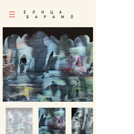
E Л И Ц А
Б А Р А М
Ó