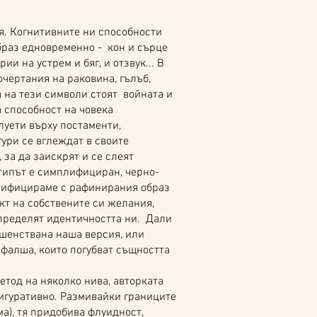
ия. Когнитивните ни способности
браз едновременно - кон и сърце
рии на устрем и бяг, и отзвук... В
чертания на раковина, гълъб,
а на тези символи стоят войната и
 способност на човека
илуети върху постаменти,
ури се вглеждат в своите
за да заискрят и се слеят
отипът е симплифициран, черно-
нтифицираме с рафинирания образ
кт на собствените си желания,
пределят идентичността ни. Дали
ршенствана наша версия, или
фалша, които погубват същността
од на няколко нива, авторката
игуративно. Размивайки границите
а), тя придобива флуидност,