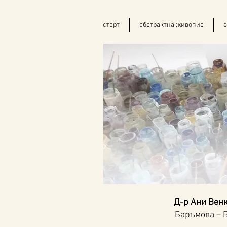
старт
абстрактна живопис
в
Д-р Ани Вен
Баръмова – Б