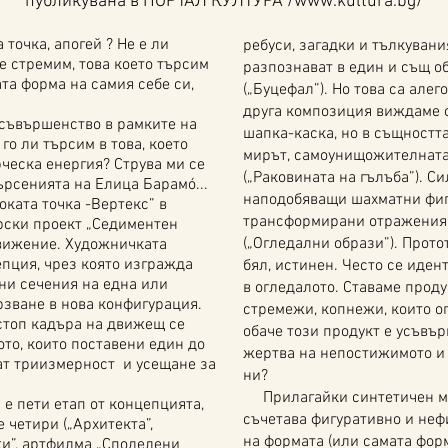
публикувана в ПОРТАЛ КУЛТУРА /
www.kultura.bg/
точка, апогей ? Не е ли
ребуси, загадки и тълкуван
се стремим, това което търсим
разпознават в един и същ о
та форма на самия себе си,
(„Буцефал”). Но това са алего
друга композиция виждаме о
съвършенство в рамките на
шапка-каска, но в същностт
го ли търсим в това, което
мирът, самоунищожителната
ческа енергия? Струва ми се
(„Раковината на гълъба”). С
ърсенията на Елица Барамó...
наподобяващи шахматни фиг
ата точка -Вертекс” в
трансформирани отражения, 
орски проект „Седиментен
(„Огледални образи”). Прот
движение. Художничката
пция, чрез която изгражда
бял, истинен. Често се иде
ни сечения на една или
в огледалото. Ставаме проду
рзване в нова конфигурация.
стремежи, копнежи, които о
стоп кадъра на движещ се
обаче този продукт е усъвъ
то, които поставени един до
жертва на непостижимото и 
ат триизмерност и усещане за
ни?
Прилагайки синтетичен мет
е пети етап от концепцията,
съчетава фигуративно и неф
 четири („Архитекта”,
на формата (или самата форм
и”, артфилма „Споделени