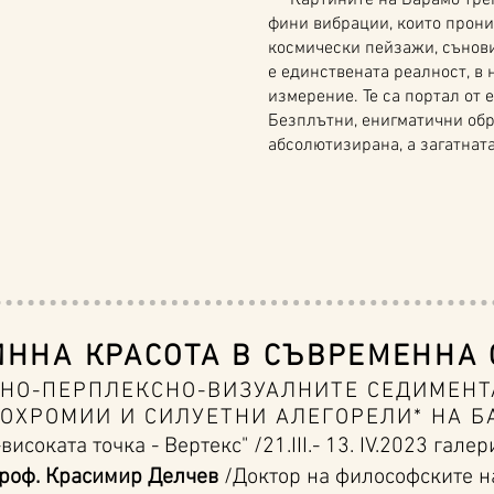
Картините на Барамó трепт
фини вибрации, които проник
космически пейзажи, сънов
е единствената реалност, в 
измерение. Те са портал от 
Безплътни, енигматични обра
абсолютизирана, а загатната
ИННА КРАСОТА В СЪВРЕМЕННА
НО-ПЕРПЛЕКСНО-ВИЗУАЛНИТЕ СЕДИМЕНТ
ОХРОМИИ И
СИЛУЕТНИ АЛЕГОРЕЛИ* НА Б
исоката точка - Вертекс" /21.III.- 13. IV.2023 гале
роф. Красимир Делчев
/Доктор на философските н