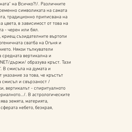
ната" на Всичко?!/. Различните
ременно символиката на самата
ата, традиционно приписвана на
а цвета, в зависимост от това на
а - черен или бял.
 криещ съзидателните въртопи
огеничната сватба на Огъня и
ието. Някои тълкуватели
а средната вертикална и
NET/държи/ образува кръст. Тази
. В смисъла на думата и
 указание за това, че кръстът
а смисъл и свързаност /
и, вертикалът - спиритуалното
териалното…/. В астрологическите
ява земята, материята,
 сферата небето, безкрая,