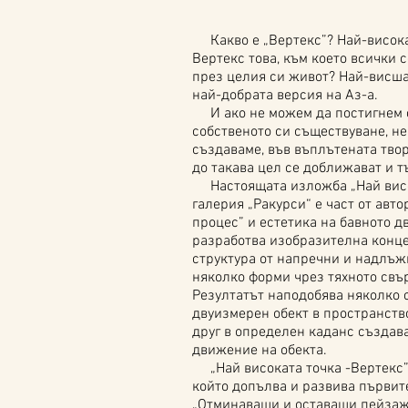
Какво е „Вертекс”? Най-висока 
Вертекс това, към което всички 
през целия си живот? Най-висша
най-добрата версия на Аз-а.
И ако не можем да постигнем 
собственото си съществуване, не 
създаваме, във въплътената твор
до такава цел се доближават и т
Настоящата изложба „Най висок
галерия „Ракурси“ е част от авт
процес” и естетика на бавното 
разработва изобразителна конце
структура от напречни и надлъж
няколко форми чрез тяхното свъ
Резултатът наподобява няколко 
двуизмерен обект в пространство
друг в определен каданс създав
движение на обекта.
„Най високата точка -Вертекс” 
който допълва и развива първите
„Отминаващи и оставащи пейзаж