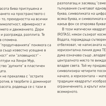
разполагащ и засяващ "семе
тълкувания съчетават еднов
сота бива приглушена и
буква, символиката на цифр
ането на пространството с
всяка буква, и символиката н
 то, преходността на всички
какъв фон се откроява букват
мимолетност, ефимерност и
В този магически квадрат,
емето и движението. Дори
(ROTAS), някои съзират косм
 и разгражда, разплита. Те
Водата, пораждаща сътворен
 в спомена.
отбелязват, че написаната н
"продупчванията" понякога са
хоризонтална линия дума ТЕ
рва също известно усещане в
дума означава също „владее“
ост" или "зловещност" -
централното място те виждат
лптури на Хенри Мур,
владее света. Той му придав
тво "дупките" в пластичен
символизира четирите посок
ата.
начало, а хоризонтала – ма
и не прекалява с "острите
традиции квадратът изобраз
ротив, в творбите ú доминират
ограничението, а кръгът или
асота, родееща се с тази в
всемирното.