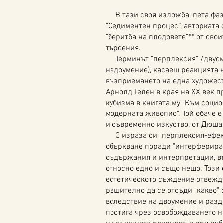
В тази своя изложба, пета фаз
"Седиментен процес“, авторката
"беритба на плодовете"** от сво
търсения.
Терминът "перплексия" /двусм
недоумение), касаещ реакцията 
възприемането на една художест
Арнолд Гелен в края на ХХ век п
кубизма в книгата му "Към социо
модерната живопис". Той обаче е
и съвременно изкуство, от Дюша
С израза си "перплексия-ефект
объркване поради "интерфериран
съдържания и интерпретации, въ
относно едно и също нещо. Този
естетическото съждение отвежд
решително да се отсъди "какво"
вследствие на двоумение и разд
постига чрез освобождаването н