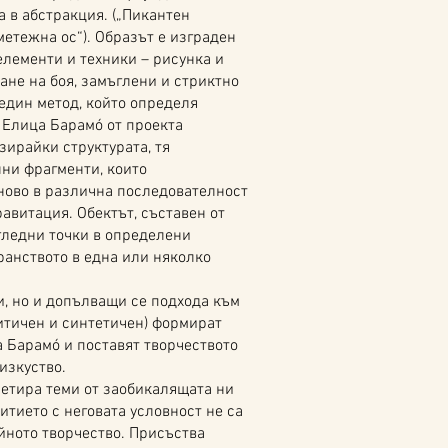
 в абстракция. („Пикантен
метежна ос“). Образът е изграден
елементи и техники – рисунка и
ане на боя, замъглени и стриктно
един метод, който определя
 Елица Барамó от проекта
зирайки структурата, тя
ни фрагменти, които
ново в различна последователност
авитация. Обектът, съставен от
гледни точки в определени
ранството в една или няколко
 но и допълващи се подхода към
итичен и синтетичен) формират
 Барамó и поставят творчеството
изкуство.
тира теми от заобикалящата ни
итието с неговата условност не са
йното творчество. Присъства