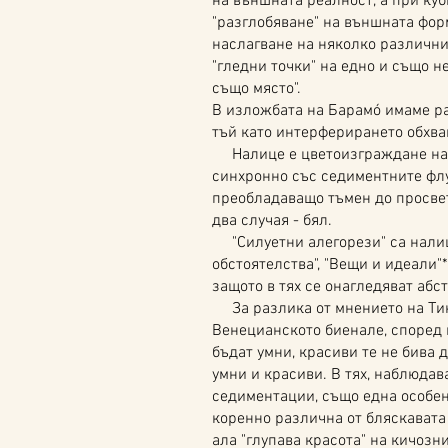
на външната реалност, а при ку
"разглобяване" на външната фо
наслагване на няколко различни
"гледни точки" на едно и също н
също място".
В изложбата на Барамó имаме ра
тъй като интерферирането обхва
Налице е цветоизграждане на 
синхронно със седиментните фл
преобладаващо тъмен до просвет
два случая - бял.
"Силуетни алегорези" са налиц
обстоятелства", "Вещи и идеали"*
защото в тях се онагледяват абс
За разлика от мнението на Тино
Венецианското биенале, според к
бъдат умни, красиви те не бива д
умни и красиви. В тях, наблюдав
седиментации, също една особен
коренно различна от бляскавата
ала "глупава красота" на кичозн