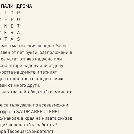
 ПАЛИНДРОМА
A T O R
R E P O
E N E T
P E R A
O T A S
а в магическия квадрат Sator
тавен от пет букви, разположени в
а се четат отляво надясно или
есно отгоре надолу или отдолу
ността на думите и техният
дователно това е преди всичко
н от много други...
агатва най-общо за "космичното
 са тълкували по всевъзможни
а фраза SATOR AREPO TENET
/накрая, в края на нивата си/зад
ди/ колелата/на работата/.
ира Твореца/съзидателят,