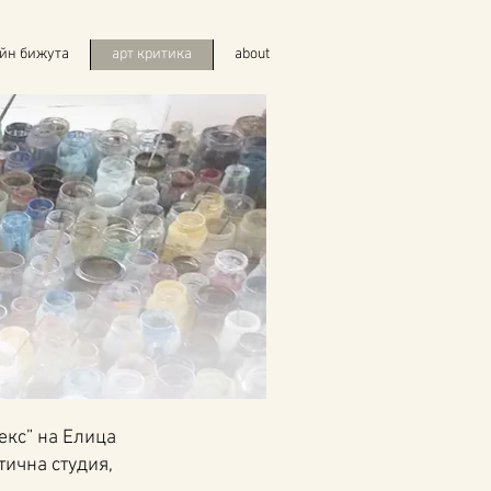
йн бижута
арт критика
about
екс” на Елица
тична студия,