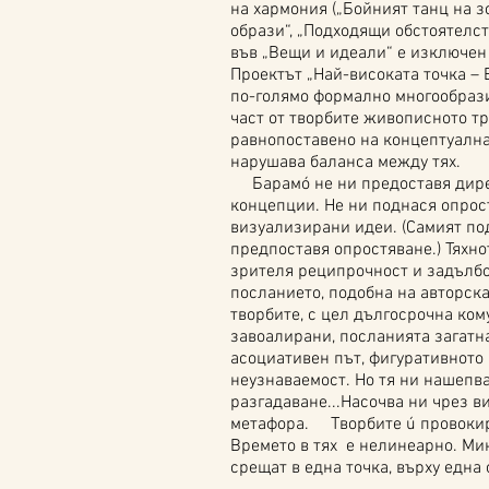
на хармония („Бойният танц на зо
образи“, „Подходящи обстоятелст
във „Вещи и идеали“ е изключен
Проектът „Най-високата точка – 
по-голямо формално многообрази
част от творбите живописното т
равнопоставено на концептуалнат
нарушава баланса между тях.
Барамó не ни предоставя дире
концепции. Не ни поднася опрос
визуализирани идеи. (Самият по
предпоставя опростяване.) Тяхн
зрителя реципрочност и задълбо
посланието, подобна на авторск
творбите, с цел дългосрочна ком
завоалирани, посланията загатн
асоциативен път, фигуративното
неузнаваемост. Но тя ни нашепва
разгадаване...Насочва ни чрез в
метафора. Творбите ú провокир
Времето в тях е нелинеарно. Ми
срещат в една точка, върху една