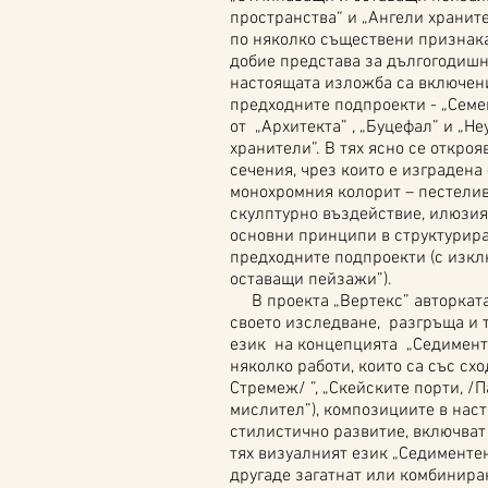
пространства“ и „Ангели хранител
по няколко съществени признака
добие представа за дългогодишн
настоящата изложба са включен
предходните подпроекти - „Семе
от „Архитекта” , „Буцефал” и „Н
хранители”. В тях ясно се откроя
сечения, чрез които е изградена
монохромния колорит – пестелив
скулптурно въздействие, илюзия
основни принципи в структурира
предходните подпроекти (с изк
оставащи пейзажи”).
В проекта „Вертекс” авторката
своето изследване, разгръща и
език на концепцията „Седименте
няколко работи, които са със схо
Стремеж/ ”, „Скейските порти, /
мислител”), композициите в нас
стилистично развитие, включват 
тях визуалният език „Седименте
другаде загатнат или комбиниран