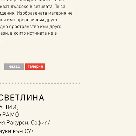
ят и резонират, притежават
ват дълбоко в сетивата. Те са
идения. Изобразената материя не
нея има прорези към друго
едно пространство към друго.
зи, в които истината не е
.
назад
галерия
 СВЕТЛИНА
АЦИИ,
АРАМÓ
рия Ракурси, София/
ауки към СУ/