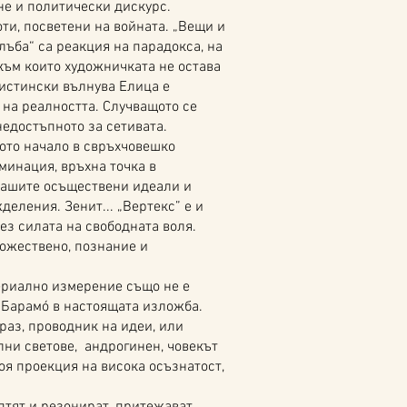
не и политически дискурс.
ти, посветени на войната. „Вещи и
лъба“ са реакция на парадокса, на
към които художничката не остава
 истински вълнува Елица е
на реалността. Случващото се
недостъпното за сетивата.
ото начало в свръхчовешко
минация, връхна точка в
нашите осъществени идеали и
деления. Зенит... „Вертекс” е и
чрез силата на свободната воля.
божествено, познание и
риално измерение също не е
а Барамó в настоящата изложба.
раз, проводник на идеи, или
ни светове, андрогинен, човекът
оя проекция на висока осъзнатост,