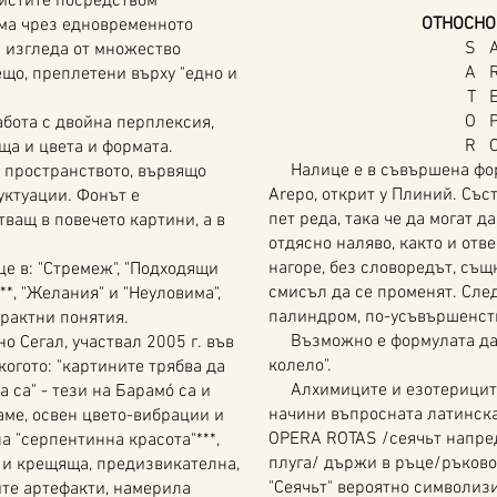
бистите посредством
ОТНОСНО
рма чрез едновременното
S 
 изгледа от множество
A 
ещо, преплетени върху "едно и
T 
O 
бота с двойна перплексия,
R 
ща и цвета и формата.
Налице е в съвършена форм
пространството, вървящо
Arepo, открит у Плиний. Със
уктуации. Фонът е
пет реда, така че да могат д
ващ в повечето картини, а в
отдясно наляво, както и отв
нагоре, без словоредът, същ
е в: "Стремеж", "Подходящи
смисъл да се променят. Сле
**, "Желания" и "Неуловима",
палиндром, по-усъвършенства
трактни понятия.
Възможно е формулата да з
 Сегал, участвал 2005 г. във
колело".
огото: "картините трябва да
Алхимиците и езотериците
а са" - тези на Барамó са и
начини въпросната латинск
аме, освен цвето-вибрации и
OPERA ROTAS /сеячьт напред
а "серпентинна красота"***,
плуга/ държи в ръце/ръково
 и крещяща, предизвикателна,
"Сеячьт" вероятно символиз
ите артефакти, намерила