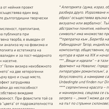
* Алегорията /дума, израз, об
а от нейния проект
разбира друго. Изразяване н
 осъществява един вид
образ/ осъществява връзка 
ите дългогодишни творчески
визуално или вербално/. Тъй
абстрактни понятия, нейните
исленост, преплитане,
символът има множество пр
на публиката при
**препратка към „Беритба на
вена творба, е въведен от
Рабиндранат Тагор, индийски
ри анализа му на фовизма и
композитор, общественик, п
логията и естетиката на
култура в края на ХІХ и нача
 валиден и за пост-модерното
*** „Вещи и идеали“ – в таз
н насетне.
фрагмент на Новалис /предс
" Гелен визира неизбежното
литературен романтизъм/, а
ето" на две хетерогенни
безусловното, а намираме са
рху едно и също място,
Unbedingte und finden nur Di
 ефект затруднява
**** серпентинна красота – 
айки до неспособност
и маниеризма, свързва се съ
 собствено виждаме
serpens – „змия“) може да се
военост. При фовистите той се
на път по стръмни склонове
а "цвета" от подражателността