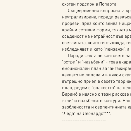
охотен подслон в Попарта.
Същевременно въпросната кра
неутрализирана, поради разкъсв
прорези, през които зейва Нищо-
крайни сетивни форми, тяхната 
осъденост на нетрайност във вр
светлината, която ги съзижда, ги
избледняват и като "пейзажи", и
Поради факта че кантовете на 
"остри" и "назъбени" - това вка
емоционален план за "ангажиран
каквато не липсва и в някои ску
вътрешно приел в своето творчес
план, редом с "опакостта" на нещ
Барамó е наясно с тези рискове 
ъгли" и назъбените контури. Нап
заоблеността и серпентинната кр
"Леда" на Леонардо****.
-------------------------