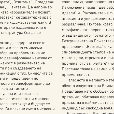
социална ангажираност, но 
рата“, „Отлитане“, „Огледални
ва“, „Фантазми”), а например
Изключение правят две рабо
 като изобразителен похват.
идеали“ и „Раковината на гъ
Вертекс” се характеризира с
агресията и унищожението, 
е на художествения език. В
безразлична. Но това, което
ретиране надделява или е
метафизичната перспектива 
а структура без да се
отвъд видимото, познатото, 
Разгръщането на Божествен
ктно декодирани своите
проявление. „Вертекс“ е кул
тени и лесно смилаеми
спираловидната стълба на 
дбор на проблематика не
мечти, цели, стремежи и въж
ото разшифроване изисква от
ченост в разчитането на
промяна (от лат. „vertere“) 
ата при създаването на
Пресечна точка на земно и 
уникация с тях. Символите са
приемственост.
ати и представени по
Телесното в неговото мате
 често е трансформирано до
обект в изкуството на Елиц
 код за тяхното
Представен като обобщен об
изуална или текстова
пратеник, обитаващ паралел
ат логическото ни мислене.
присъства в най-висшата св
нало, настояще и бъдеще се
индивид със свободна воля.
 ос. Въвлечени сме в мисловни