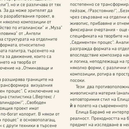
постепенно се трансформира
и”), но и се различава от тях
. За да може зрителят да
пейзаж, /Разстояние/“, „Без
о разработвания проект, в
чрез свързване на отделни 
и няколко композиции от
живопис, прибавяне и отнем
йство по италиански” и „Муза”
фиксирани очертания - още 
еуловима” от „Ангели
спецификата на творбите на
ва структурата на отделните
„Седиментен процес”. Анали
 формата, относително
разгражда формата на отдел
ата палитра, търсенето на
впоследствие композира на
та за движение, които са
и логика, неподлежаща на гр
нето на творба от
няколко форми, с различни 
лючение на „Отминаващи и
композиции, ротира в прост
 разширява границите на
посоки.
 трансформира визуалния
Тези два противоположни,
н процес”. С изключение на
живописната материя (анал
дна стилистика („Вертекс /
неповторимия стил на Елица
Палиндром/”, „Свободен
ѝ в полето на съвременното 
тоящия проект имат
Елица Барамó не интерпре
по-богат колорит. В някои от
реалност. Преходността на б
н процес” е основополагащ,
предмет на изследване в не
 с други техники в търсене