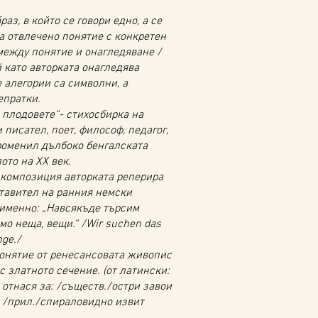
раз, в който се говори едно, а се
а отвлечено понятие с конкретен
между понятие и онагледяване /
 като авторката онагледява
 алегории са символни, а
епратки.
 плодовете“- стихосбирка на
 писател, поет, философ, педагог,
роменил дълбоко бенгалската
лото на ХХ век.
и композиция авторката реперира
тавител на ранния немски
 именно: „Навсякъде търсим
мо неща, вещи.“ /Wir suchen das
nge./
понятие от ренесансовата живопис
с златното сечение. (от латински:
 отнася за: /съществ./остри завои
; /прил./спираловидно извит