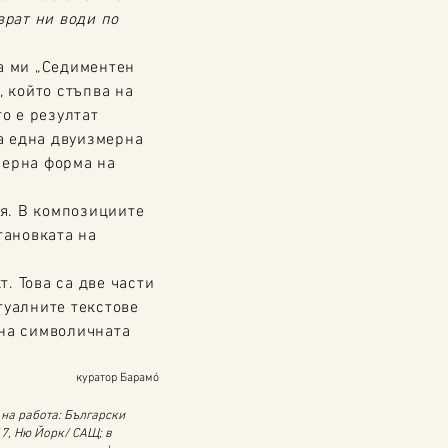
врат ни води по
та ми „Седиментен
, който стъпва на
о е резултат
а една двуизмерна
мерна форма на
я. В композициите
тановката на
. Това са две части
туалните текстове
 на символичната
куратор Барамó
 на работа: Български
17, Ню Йорк/ САЩ; в