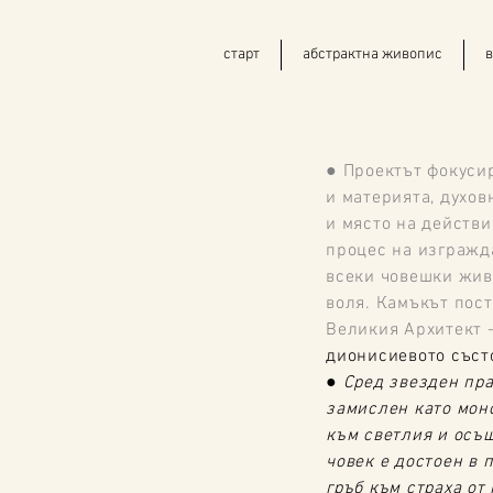
старт
абстрактна живопис
в
● Проектът фокуси
и материята, духо
и място на действи
процес на изгражда
всеки човешки жив
воля. Камъкът пос
Великия Архитект -
дионисиевото съст
● Сред звезден пра
замислен като моно
към светлия и осъщ
човек е достоен в 
гръб към страха от