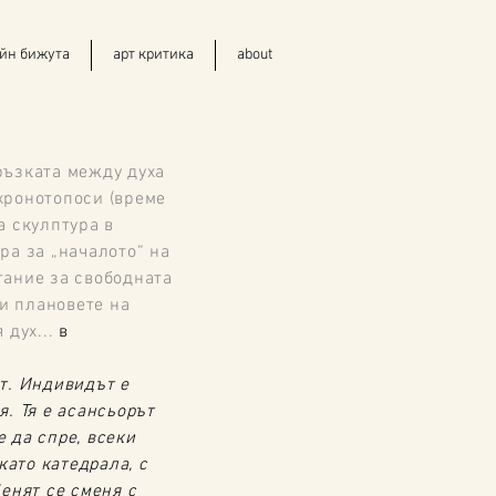
йн бижута
арт критика
about
ръзката между духа
хронотопоси (време
а скулптура в
ра за „началото“ на
тание за свободната
и плановете на
дух...
в
т. Индивидът е
. Тя е асансьорът
 да спре, всеки
като катедрала, с
енят се сменя с