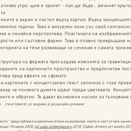
 отново утро; щом е пролет - пак ще бъде… вечният кръго
та.
тините е акрил и пастел върху хартия. Върху концепция
няколко години. Това е визуален език със свой синтаксис
ика и линейна перспектива. Пластиката на изображениет
прости или съставни форми. Това е плавно превръщане н
екторията на тeзи развиващи се сечения е самата трииз
структура на формата пресъздава илюзията за гравитаци
ирането на картинното пространство и предпочитам пос
тива пред ефекта на сфумато.
 картините с концептуален текст започнах с този проект
Макар че понякога думите идват преди цветовете. Концеп
ните и обратно. Те дават възможни насоки за тълкуване
о.
(текстовете са видими в разширен режим)
екта" пред публика в различни етапи на развитие, което е част от моя начин
пеща/ Унгария 2020;
[
a] cube contemporary
2018, София; Armory art weeks 20