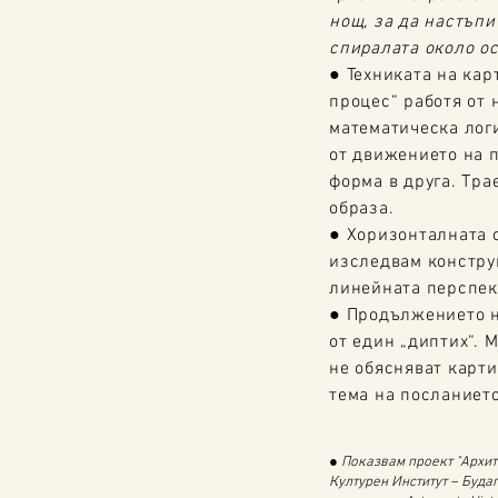
нощ, за да настъпи
спиралата около ос
● Техниката на кар
процес“ работя от 
математическа лог
от движението на 
форма в друга. Тра
образа.
● Хоризонталната 
изследвам констру
линейната перспек
● Продължението на
от един „диптих“. 
не обясняват карти
тема на посланиет
● Показвам проект "Архит
Културен Институт – Буда