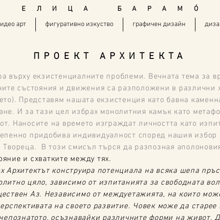
E Л И Ц А Б А Р А М
Ó
идео арт
фигуративно изкуство
графичен дизайн
диза
ПРОЕКТ АРХИТЕКТА
ра върху екзистенциалните проблеми. Вечната тема за в
вните състояния и движения са разположени в различни 
ето). Представям нашата екзистенция като бавна каменн
не. И за тази цел избрах монолитния камък като метафо
от. Наносите на времето изграждат личността като изпи
тепенно придобива индивидуалност според нашия избор 
 Твореца. В този смисъл търся да разпозная аполоновия 
ояние и схватките между тях.
х Архитектът конструира потенциала на всяка шепа пръс
литно цяло, зависимо от изпитанията за свободната воля
ествен Аз. Независимо от междуетажията, на които може
перспективата на своето развитие. Човек може да старее 
 непознатото, осъзнавайки различните форми на живот. Д