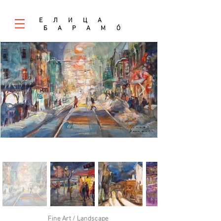
E Л И Ц А
Б А Р А М
Ó
Fine Art / Landscape