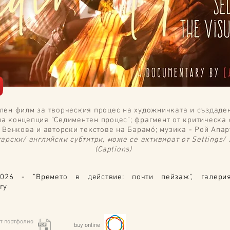
лен филм за творческия процес на художничката и създаден
а концепция "Седиментен процес"; фрагмент от критическа 
 Венкова и авторски текстове на Барамó; музика - Рой Апар
гарски/ английски субтитри,
може се активират от Settings/ 
(Captions)
026 - "Времето в действие: почти пейзаж", галери
ary
т портфолио
buy online