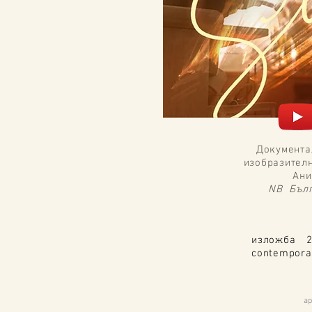
Документа
изобразителн
Ани
NB Б
ъл
изложба 2
contempor
ар