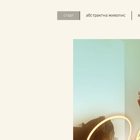
старт
абстрактна живопис
в