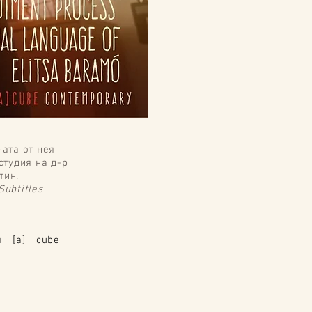
ата от нея
студия на д-р
тин.
Subtitles
я [а] cube