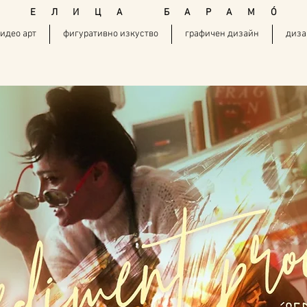
E Л И Ц А Б А Р А М
Ó
идео арт
фигуративно изкуство
графичен дизайн
диза
baramo art, elitsa baramova, contemporary
art, freelance artist, European art, European
painter, fine art, applied art, lifestyle, abstract
painting, conceptual art, minimal art, modern
art, academic background, magister of arts,
existentialism, Platonism, idea, surrealism,
informal, nature, figurative painting, plain air,
drawing, concept, artwork, artifact, acrylic, oil,
aquarelle, mixed media, canvas,
contemporary jewelry designers, avant-garde,
unique, fantasy, experimental, fluxus art, art
pioneer, Saatchi art, kunsthallewien, Art
Basel, google, world heritage