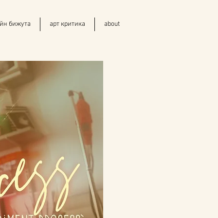
йн бижута
арт критика
about